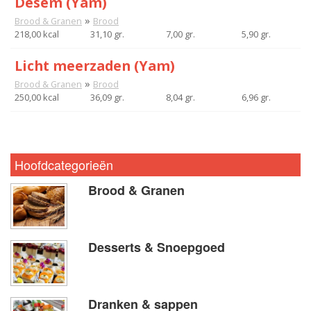
Desem (Yam)
»
Brood & Granen
Brood
218,00 kcal
31,10 gr.
7,00 gr.
5,90 gr.
Licht meerzaden (Yam)
»
Brood & Granen
Brood
250,00 kcal
36,09 gr.
8,04 gr.
6,96 gr.
Hoofdcategorieën
Brood & Granen
Desserts & Snoepgoed
Dranken & sappen