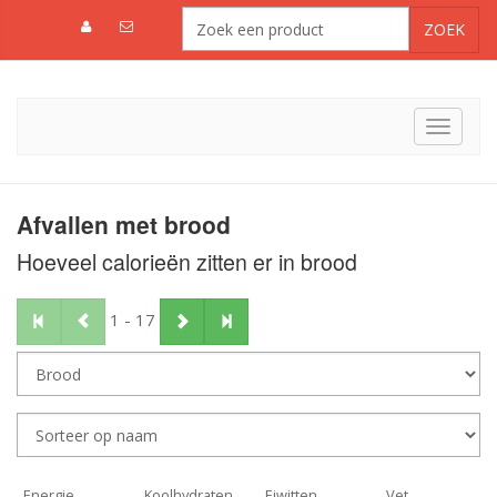
Toggle
navigat
Afvallen met brood
Hoeveel calorieën zitten er in brood
1 - 17
Energie
Koolhydraten
Eiwitten
Vet