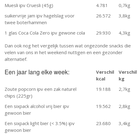
Muesli ipv Cruesli (45g)
4.781
0,7kg
suikervrije jam ipv hagelslag voor
26.572
3,8kg
twee boterhammen
1 glas Coca Cola Zero ipv gewone cola
29.930
4,3kg
Dan ook nog het vergelijk tussen wat ongezonde snacks die
velen van ons in het weekend nuttigen en een gezonder
alternatief.
Een jaar lang elke week:
Verschil
Verschil
kcal
kg
Zoute popcorn ipv een zak naturel
19.188
2,7kg
chips (225gr)
Een sixpack alcohol vrij bier ipv
19.562
2,8kg
gewoon bier
Een sixpack light bier (< 3.5%) ipv
23.680
3,4kg
gewoon bier