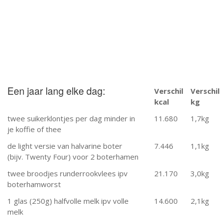
Een jaar lang elke dag:
Verschil
Verschil
kcal
kg
twee suikerklontjes per dag minder in
11.680
1,7kg
je koffie of thee
de light versie van halvarine boter
7.446
1,1kg
(bijv. Twenty Four) voor 2 boterhamen
twee broodjes runderrookvlees ipv
21.170
3,0kg
boterhamworst
1 glas (250g) halfvolle melk ipv volle
14.600
2,1kg
melk