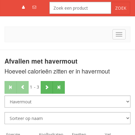
Toggle
navigat
Afvallen met havermout
Hoeveel calorieën zitten er in havermout
1 - 3
Energie
Koolhydraten
Eiwitten
Vet