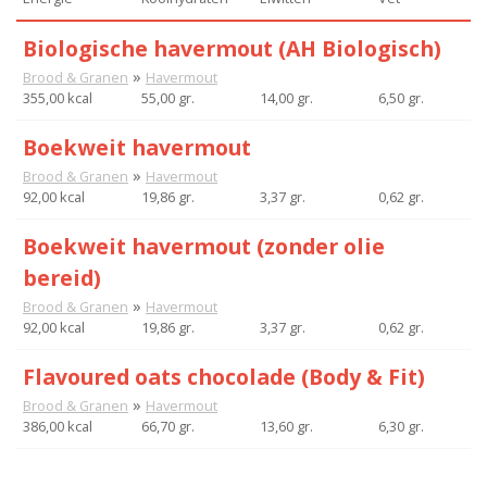
Biologische havermout (AH Biologisch)
»
Brood & Granen
Havermout
355,00 kcal
55,00 gr.
14,00 gr.
6,50 gr.
Boekweit havermout
»
Brood & Granen
Havermout
92,00 kcal
19,86 gr.
3,37 gr.
0,62 gr.
Boekweit havermout (zonder olie
bereid)
»
Brood & Granen
Havermout
92,00 kcal
19,86 gr.
3,37 gr.
0,62 gr.
Flavoured oats chocolade (Body & Fit)
»
Brood & Granen
Havermout
386,00 kcal
66,70 gr.
13,60 gr.
6,30 gr.