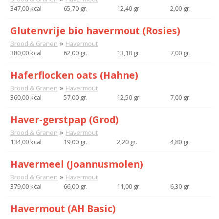
347,00 kcal
65,70 gr.
12,40 gr.
2,00 gr.
Glutenvrije bio havermout (Rosies)
»
Brood & Granen
Havermout
380,00 kcal
62,00 gr.
13,10 gr.
7,00 gr.
Haferflocken oats (Hahne)
»
Brood & Granen
Havermout
360,00 kcal
57,00 gr.
12,50 gr.
7,00 gr.
Haver-gerstpap (Grod)
»
Brood & Granen
Havermout
134,00 kcal
19,00 gr.
2,20 gr.
4,80 gr.
Havermeel (Joannusmolen)
»
Brood & Granen
Havermout
379,00 kcal
66,00 gr.
11,00 gr.
6,30 gr.
Havermout (AH Basic)