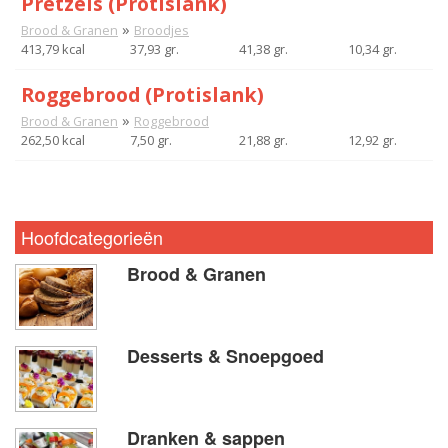
Pretzels (Protislank)
»
Brood & Granen
Broodjes
413,79 kcal
37,93 gr.
41,38 gr.
10,34 gr.
Roggebrood (Protislank)
»
Brood & Granen
Roggebrood
262,50 kcal
7,50 gr.
21,88 gr.
12,92 gr.
Hoofdcategorieën
Brood & Granen
Desserts & Snoepgoed
Dranken & sappen