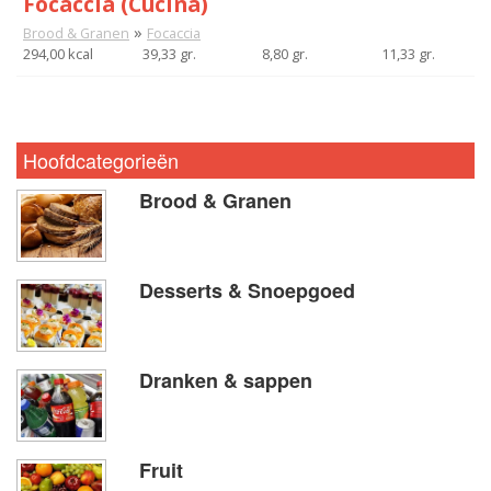
Focaccia (Cucina)
»
Brood & Granen
Focaccia
294,00 kcal
39,33 gr.
8,80 gr.
11,33 gr.
Hoofdcategorieën
Brood & Granen
Desserts & Snoepgoed
Dranken & sappen
Fruit