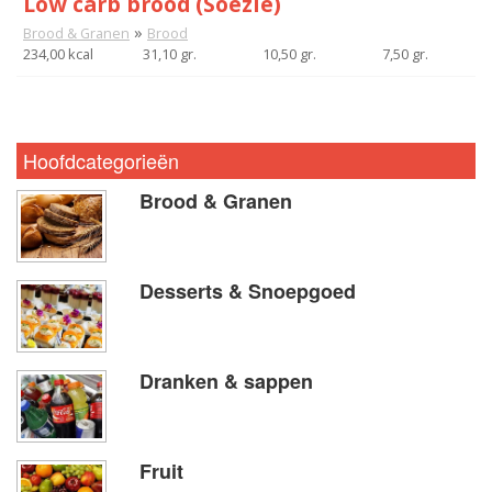
Low carb brood (Soezie)
»
Brood & Granen
Brood
234,00 kcal
31,10 gr.
10,50 gr.
7,50 gr.
Hoofdcategorieën
Brood & Granen
Desserts & Snoepgoed
Dranken & sappen
Fruit