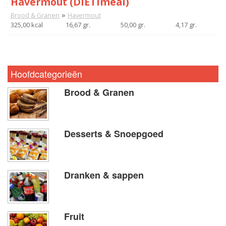
Havermout (DIETImeal)
»
Brood & Granen
Havermout
325,00 kcal
16,67 gr.
50,00 gr.
4,17 gr.
Hoofdcategorieën
Brood & Granen
Desserts & Snoepgoed
Dranken & sappen
Fruit