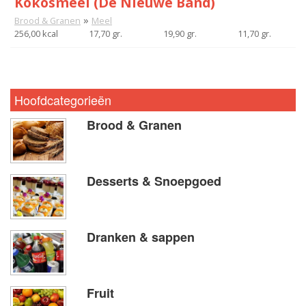
Kokosmeel (De Nieuwe Band)
»
Brood & Granen
Meel
256,00 kcal
17,70 gr.
19,90 gr.
11,70 gr.
Hoofdcategorieën
Brood & Granen
Desserts & Snoepgoed
Dranken & sappen
Fruit