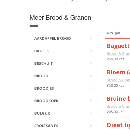
Meer Brood & Granen
Energie
AARDAPPEL BROOD
Baguett
BAGELS
Brood & Gra
260,00 kcal
BESCHUIT
Bloem (
BROOD
Brood & Gra
350,00 kcal
BROODJES
Bruine b
BROODKOEK
Brood & Gra
205,00 kcal
BULGUR
Dieet li
CROISSANTS