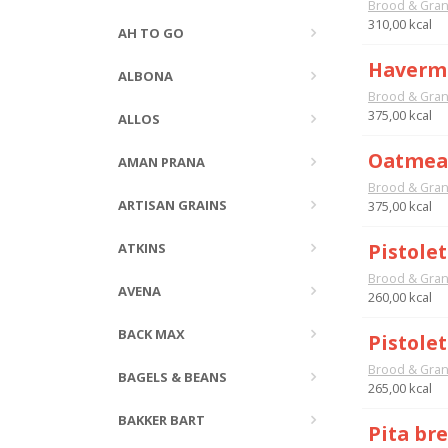
Brood & Gra
310,00 kcal
AH TO GO
Havermo
ALBONA
Brood & Gra
375,00 kcal
ALLOS
Oatmeal
AMAN PRANA
Brood & Gra
ARTISAN GRAINS
375,00 kcal
Pistolet
ATKINS
Brood & Gra
AVENA
260,00 kcal
BACK MAX
Pistolet
Brood & Gra
BAGELS & BEANS
265,00 kcal
BAKKER BART
Pita bre