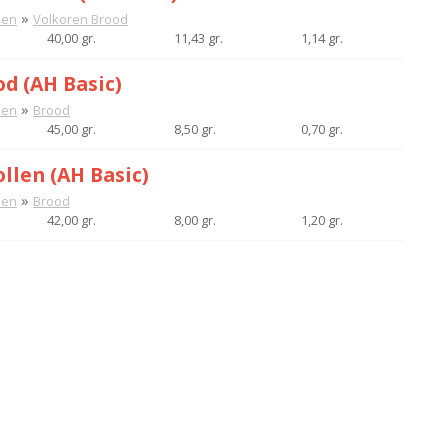
»
nen
Volkoren Brood
40,00 gr.
11,43 gr.
1,14 gr.
od (AH Basic)
»
nen
Brood
45,00 gr.
8,50 gr.
0,70 gr.
llen (AH Basic)
»
nen
Brood
42,00 gr.
8,00 gr.
1,20 gr.