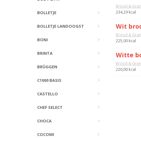
Brood & Gra
234,29 kcal
BOLLETJE
Wit bro
BOLLETJE LANDOOGST
Brood & Gra
BONI
225,00 kcal
BRINTA
Witte bo
Brood & Gra
BRÜGGEN
220,00 kcal
C1000 BASIS
CASTELLO
CHEF SELECT
CHOCA
COCOMI