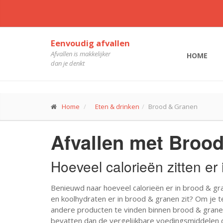
Eenvoudig afvallen
Afvallen is makkelijker
HOME
dan je denkt
Home
Eten & drinken
Brood & Granen
Afvallen met Broo
Hoeveel calorieën zitten e
Benieuwd naar hoeveel calorieën er in brood & gra
en koolhydraten er in brood & granen zit? Om je te
andere producten te vinden binnen brood & granen
bevatten dan de vergelijkbare voedingsmiddelen di