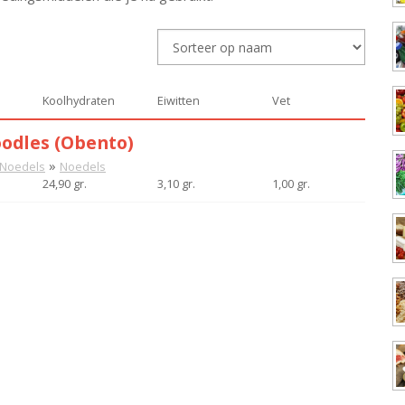
Koolhydraten
Eiwitten
Vet
odles (Obento)
»
& Noedels
Noedels
24,90 gr.
3,10 gr.
1,00 gr.