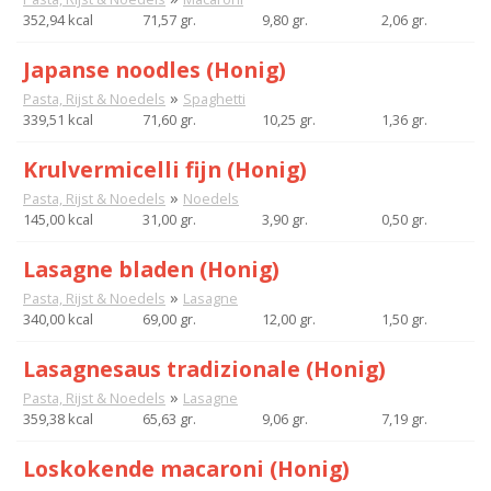
352,94 kcal
71,57 gr.
9,80 gr.
2,06 gr.
Japanse noodles (Honig)
»
Pasta, Rijst & Noedels
Spaghetti
339,51 kcal
71,60 gr.
10,25 gr.
1,36 gr.
Krulvermicelli fijn (Honig)
»
Pasta, Rijst & Noedels
Noedels
145,00 kcal
31,00 gr.
3,90 gr.
0,50 gr.
Lasagne bladen (Honig)
»
Pasta, Rijst & Noedels
Lasagne
340,00 kcal
69,00 gr.
12,00 gr.
1,50 gr.
Lasagnesaus tradizionale (Honig)
»
Pasta, Rijst & Noedels
Lasagne
359,38 kcal
65,63 gr.
9,06 gr.
7,19 gr.
Loskokende macaroni (Honig)