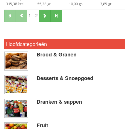
315,38 kcal
55,38 gr.
10,00 gr.
3,85 gr.
1 - 2
Hoofdcategorieën
Brood & Granen
Desserts & Snoepgoed
Dranken & sappen
Fruit