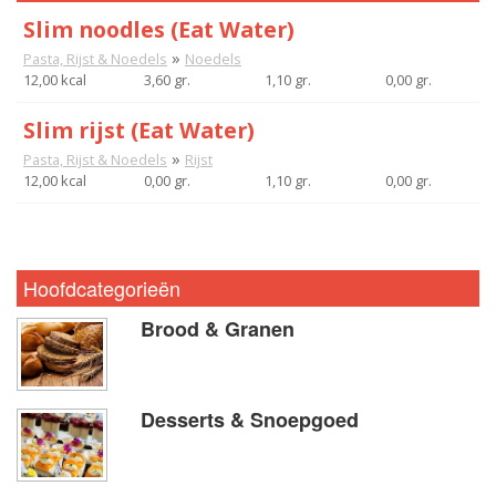
Slim noodles (Eat Water)
»
Pasta, Rijst & Noedels
Noedels
12,00 kcal
3,60 gr.
1,10 gr.
0,00 gr.
Slim rijst (Eat Water)
»
Pasta, Rijst & Noedels
Rijst
12,00 kcal
0,00 gr.
1,10 gr.
0,00 gr.
Hoofdcategorieën
Brood & Granen
Desserts & Snoepgoed