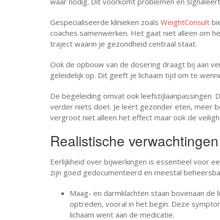
waar nodig. Dit voorkomt problemen en signaleert c
Gespecialiseerde klinieken zoals
WeightConsult
bi
coaches samenwerken. Het gaat niet alleen om het
traject waarin je gezondheid centraal staat.
Ook de opbouw van de dosering draagt bij aan veil
geleidelijk op. Dit geeft je lichaam tijd om te we
De begeleiding omvat ook leefstijlaanpassingen. D
verder niets doet. Je leert gezonder eten, mee
vergroot niet alleen het effect maar ook de veiligh
Realistische verwachtingen
Eerlijkheid over bijwerkingen is essentieel voo
zijn goed gedocumenteerd en meestal beheersba
Maag- en darmklachten staan bovenaan de lijs
optreden, vooral in het begin. Deze sympto
lichaam went aan de medicatie.