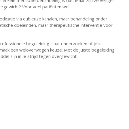
n enkele medische behandeling is dat. Maar zijn ze veiliger
rgewicht? Voor veel patiënten wel.
medicatie via dubieuze kanalen, maar behandeling onder
ische doeleinden, maar therapeutische interventie voor
rofessionele begeleiding. Laat onderzoeken of je in
 maak een weloverwogen keuze. Met de juiste begeleiding
ddel zijn in je strijd tegen overgewicht.