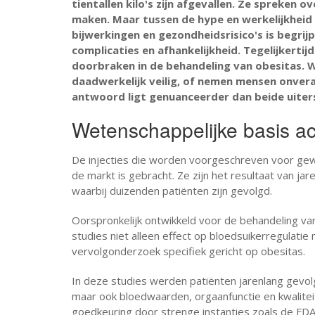
tientallen kilo's zijn afgevallen. Ze spreken 
maken. Maar tussen de hype en werkelijkheid 
bijwerkingen en gezondheidsrisico's is begrijpe
complicaties en afhankelijkheid. Tegelijkertij
doorbraken in de behandeling van obesitas. Wa
daadwerkelijk veilig, of nemen mensen onvera
antwoord ligt genuanceerder dan beide uiter
Wetenschappelijke basis ach
De injecties die worden voorgeschreven voor gewi
de markt is gebracht. Ze zijn het resultaat van ja
waarbij duizenden patiënten zijn gevolgd.
Oorspronkelijk ontwikkeld voor de behandeling va
studies niet alleen effect op bloedsuikerregulatie 
vervolgonderzoek specifiek gericht op obesitas.
In deze studies werden patiënten jarenlang gevol
maar ook bloedwaarden, orgaanfunctie en kwalitei
goedkeuring door strenge instanties zoals de FD