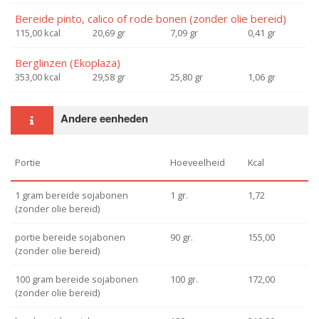
Bereide pinto, calico of rode bonen (zonder olie bereid)
115,00 kcal
20,69 gr
7,09 gr
0,41 gr
Berglinzen (Ekoplaza)
353,00 kcal
29,58 gr
25,80 gr
1,06 gr
Andere eenheden
Portie
Hoeveelheid
Kcal
1 gram bereide sojabonen
1 gr.
1,72
(zonder olie bereid)
portie bereide sojabonen
90 gr.
155,00
(zonder olie bereid)
100 gram bereide sojabonen
100 gr.
172,00
(zonder olie bereid)