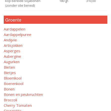
kop bereide sojabonen
180 gr.
310,00
(zonder olie bereid)
Groente
Aardappelen
Aardappelpuree
Andijvie
Artisjokken
Asperges
Aubergine
Augurken
Bieten
Bietjes
Bloemkool
Boerenkool
Bonen
Bonen en peulvruchten
Broccoli
Cherry Tomaten
Courgette