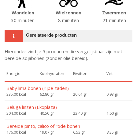
Wandelen
Wielrennen
Zwemmen
30 minuten
8 minuten
21 minuten
Gerelateerde producten
Hieronder vind je 5 producten die vergelijkbaar zijn met
bereide sojabonen (zonder olie bereid).
Energie
Koolhydraten
Eiwitten
Vet
Baby lima bonen (rijpe zaden)
335,00 kcal
62,80 gr
20,61 gr
0,93 gr
Beluga linzen (Ekoplaza)
304,00 kcal
40,50 gr
23,40 gr
1,60 gr
Bereide pinto, calico of rode bonen
176,00 kcal
19,07 gr
6,53 gr
8,35 gr