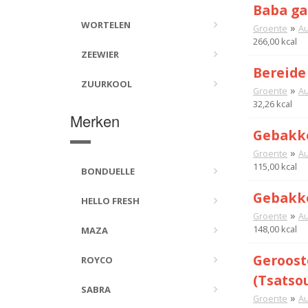
Baba ga
WORTELEN
»
Groente
Au
266,00 kcal
ZEEWIER
Bereide
ZUURKOOL
»
Groente
Au
32,26 kcal
Merken
Gebakke
»
Groente
Au
115,00 kcal
BONDUELLE
Gebakk
HELLO FRESH
»
Groente
Au
148,00 kcal
MAZA
Geroost
ROYCO
(Tsatsou
SABRA
»
Groente
Au