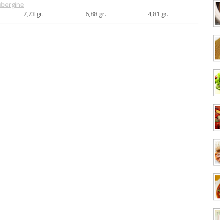
bergine
7,73 gr.
6,88 gr.
4,81 gr.