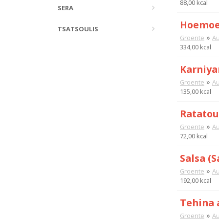
88,00 kcal
SERA
Hoemoes
TSATSOULIS
»
Groente
Au
334,00 kcal
Karniya
»
Groente
Au
135,00 kcal
Ratatou
»
Groente
Au
72,00 kcal
Salsa (S
»
Groente
Au
192,00 kcal
Tehina 
»
Groente
Au