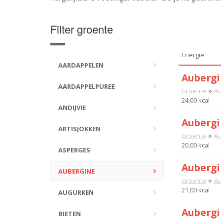
Filter groente
Energie
AARDAPPELEN
Auberg
AARDAPPELPUREE
»
Groente
Au
24,00 kcal
ANDIJVIE
Aubergi
ARTISJOKKEN
»
Groente
Au
20,00 kcal
ASPERGES
Aubergi
AUBERGINE
»
Groente
Au
21,00 kcal
AUGURKEN
Aubergi
BIETEN