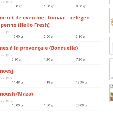
bergine
3,00 gr.
1,00 gr.
0,00 gr.
ne uit de oven met tomaat, belegen
 penne (Hello Fresh)
bergine
15,60 gr.
5,00 gr.
5,80 gr.
nes à la provençale (Bonduelle)
bergine
5,80 gr.
1,20 gr.
7,20 gr.
noesj
bergine
11,48 gr.
4,18 gr.
13,36 gr.
noush (Maza)
bergine
10,00 gr.
1,00 gr.
20,00 gr.