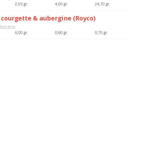
2,50 gr.
4,00 gr.
24,70 gr.
courgette & aubergine (Royco)
bergine
6,00 gr.
0,60 gr.
0,70 gr.