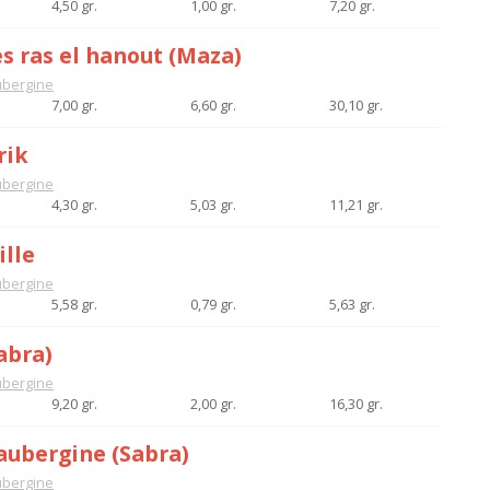
4,50 gr.
1,00 gr.
7,20 gr.
 ras el hanout (Maza)
bergine
7,00 gr.
6,60 gr.
30,10 gr.
rik
bergine
4,30 gr.
5,03 gr.
11,21 gr.
ille
bergine
5,58 gr.
0,79 gr.
5,63 gr.
abra)
bergine
9,20 gr.
2,00 gr.
16,30 gr.
aubergine (Sabra)
bergine