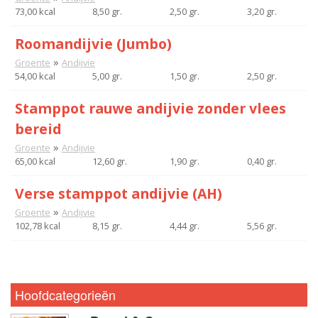
73,00 kcal
8,50 gr.
2,50 gr.
3,20 gr.
Roomandijvie (Jumbo)
»
Groente
Andijvie
54,00 kcal
5,00 gr.
1,50 gr.
2,50 gr.
Stamppot rauwe andijvie zonder vlees
bereid
»
Groente
Andijvie
65,00 kcal
12,60 gr.
1,90 gr.
0,40 gr.
Verse stamppot andijvie (AH)
»
Groente
Andijvie
102,78 kcal
8,15 gr.
4,44 gr.
5,56 gr.
Hoofdcategorieën