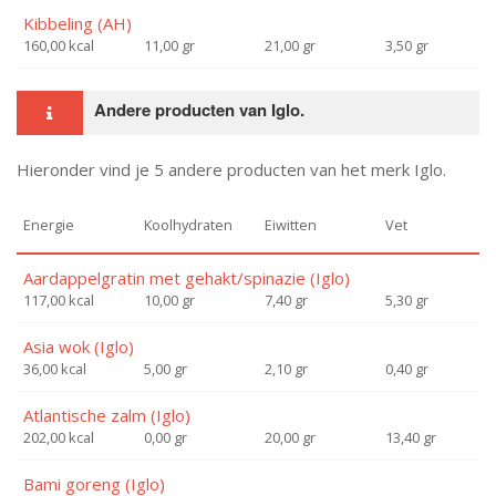
Kibbeling (AH)
160,00 kcal
11,00 gr
21,00 gr
3,50 gr
Andere producten van Iglo.
Hieronder vind je 5 andere producten van het merk Iglo.
Energie
Koolhydraten
Eiwitten
Vet
Aardappelgratin met gehakt/spinazie (Iglo)
117,00 kcal
10,00 gr
7,40 gr
5,30 gr
Asia wok (Iglo)
36,00 kcal
5,00 gr
2,10 gr
0,40 gr
Atlantische zalm (Iglo)
202,00 kcal
0,00 gr
20,00 gr
13,40 gr
Bami goreng (Iglo)