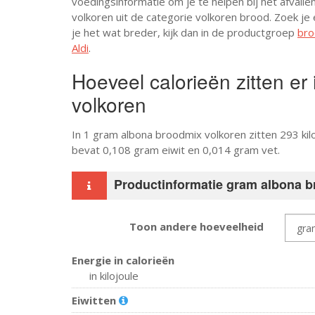
voedingsinformatie om je te helpen bij het afvalle
volkoren uit de categorie volkoren brood. Zoek je
je het wat breder, kijk dan in de productgroep
bro
Aldi
.
Hoeveel calorieën zitten er
volkoren
In 1 gram albona broodmix volkoren zitten 293 ki
bevat 0,108 gram eiwit en 0,014 gram vet.
Productinformatie gram albona 
Toon andere hoeveelheid
Energie in calorieën
in kilojoule
Eiwitten