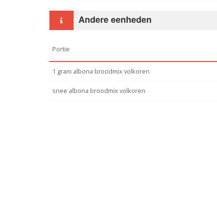
Andere eenheden
Portie
1 gram albona broodmix volkoren
snee albona broodmix volkoren