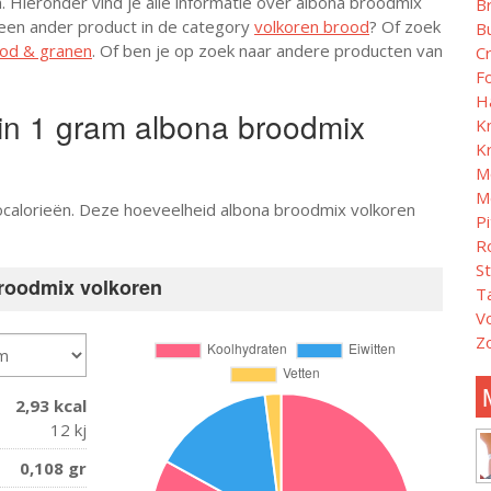
n. Hieronder vind je alle informatie over albona broodmix
B
 een ander product in de category
volkoren brood
? Of zoek
B
od & granen
. Of ben je op zoek naar andere producten van
C
F
H
 in 1 gram albona broodmix
K
K
M
M
localorieën. Deze hoeveelheid albona broodmix volkoren
P
R
S
broodmix volkoren
T
V
Z
2,93 kcal
12 kj
0,108 gr