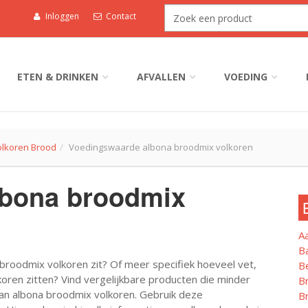
Inloggen
Contact
ETEN & DRINKEN
AFVALLEN
VOEDING
olkoren Brood
Voedingswaarde albona broodmix volkoren
lbona broodmix
A
B
broodmix volkoren zit? Of meer specifiek hoeveel vet,
B
koren zitten? Vind vergelijkbare producten die minder
B
an albona broodmix volkoren. Gebruik deze
B