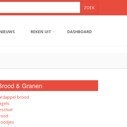
NIEUWS
REKEN UIT
DASHBOARD
Brood & Granen
ardappel brood
agels
eschuit
rood
roodjes