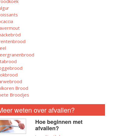
roodkoek
ulgur
roissants
ocaccia
avermout
näckebröd
rentenbrood
eel
eergranenbrood
itabrood
oggebrood
tokbrood
arwebrood
olkoren Brood
oete Broodjes
Meer weten over afvallen?
Hoe beginnen met
afvallen?