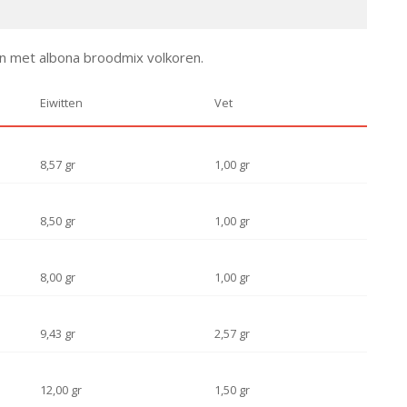
ijn met albona broodmix volkoren.
Eiwitten
Vet
8,57 gr
1,00 gr
8,50 gr
1,00 gr
8,00 gr
1,00 gr
9,43 gr
2,57 gr
12,00 gr
1,50 gr