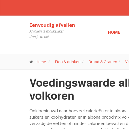
Eenvoudig afvallen
Afvallen is makkelijker
HOME
dan je denkt
Home
Eten & drinken
Brood & Granen
V
Voedingswaarde a
volkoren
Ook benieuwd naar hoeveel calorieën er in albona 
suikers en koolhydraten er in albona broodmix vol
verzadigde vetten of minder calorieën bevatten d