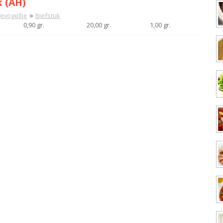
k (AH)
»
gevogeltje
Biefstuk
0,90 gr.
20,00 gr.
1,00 gr.