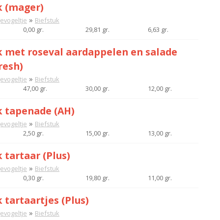
k (mager)
»
gevogeltje
Biefstuk
0,00 gr.
29,81 gr.
6,63 gr.
k met roseval aardappelen en salade
resh)
»
gevogeltje
Biefstuk
47,00 gr.
30,00 gr.
12,00 gr.
k tapenade (AH)
»
gevogeltje
Biefstuk
2,50 gr.
15,00 gr.
13,00 gr.
 tartaar (Plus)
»
gevogeltje
Biefstuk
0,30 gr.
19,80 gr.
11,00 gr.
 tartaartjes (Plus)
»
gevogeltje
Biefstuk