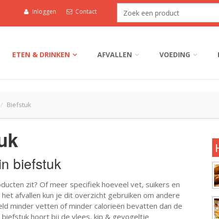
Inloggen
Contact
ETEN & DRINKEN
AFVALLEN
VOEDING
Biefstuk
tuk
in biefstuk
oducten zit? Of meer specifiek hoeveel vet, suikers en
j het afvallen kun je dit overzicht gebruiken om andere
eld minder vetten of minder calorieën bevatten dan de
biefstuk hoort bij de vlees, kip & gevogeltje