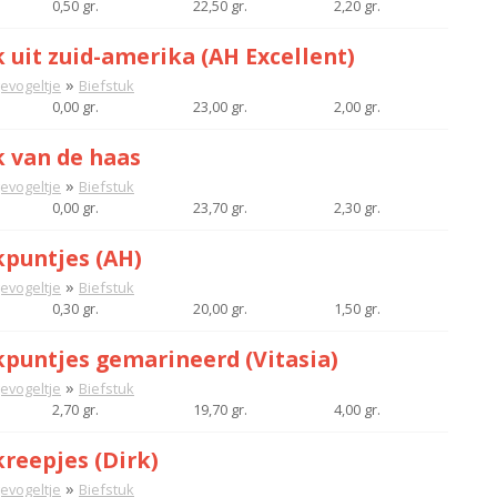
0,50 gr.
22,50 gr.
2,20 gr.
 uit zuid-amerika (AH Excellent)
»
gevogeltje
Biefstuk
0,00 gr.
23,00 gr.
2,00 gr.
k van de haas
»
gevogeltje
Biefstuk
0,00 gr.
23,70 gr.
2,30 gr.
kpuntjes (AH)
»
gevogeltje
Biefstuk
0,30 gr.
20,00 gr.
1,50 gr.
kpuntjes gemarineerd (Vitasia)
»
gevogeltje
Biefstuk
2,70 gr.
19,70 gr.
4,00 gr.
kreepjes (Dirk)
»
gevogeltje
Biefstuk