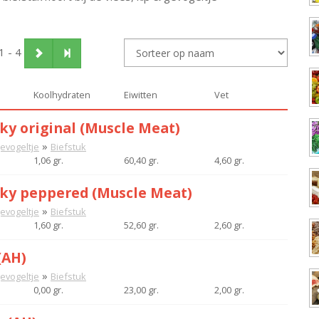
1 - 4
Koolhydraten
Eiwitten
Vet
rky original (Muscle Meat)
»
gevogeltje
Biefstuk
1,06 gr.
60,40 gr.
4,60 gr.
rky peppered (Muscle Meat)
»
gevogeltje
Biefstuk
1,60 gr.
52,60 gr.
2,60 gr.
(AH)
»
gevogeltje
Biefstuk
0,00 gr.
23,00 gr.
2,00 gr.