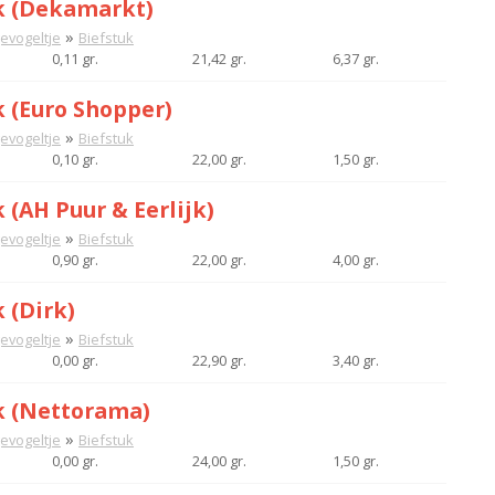
k (Dekamarkt)
»
gevogeltje
Biefstuk
0,11 gr.
21,42 gr.
6,37 gr.
k (Euro Shopper)
»
gevogeltje
Biefstuk
0,10 gr.
22,00 gr.
1,50 gr.
 (AH Puur & Eerlijk)
»
gevogeltje
Biefstuk
0,90 gr.
22,00 gr.
4,00 gr.
 (Dirk)
»
gevogeltje
Biefstuk
0,00 gr.
22,90 gr.
3,40 gr.
k (Nettorama)
»
gevogeltje
Biefstuk
0,00 gr.
24,00 gr.
1,50 gr.