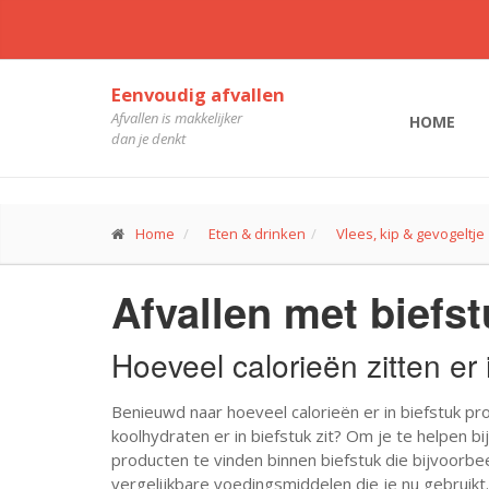
Eenvoudig afvallen
Afvallen is makkelijker
HOME
dan je denkt
Home
Eten & drinken
Vlees, kip & gevogeltje
Afvallen met biefs
Hoeveel calorieën zitten er 
Benieuwd naar hoeveel calorieën er in biefstuk pr
koolhydraten er in biefstuk zit? Om je te helpen bi
producten te vinden binnen biefstuk die bijvoorbe
vergelijkbare voedingsmiddelen die je nu gebruikt. 