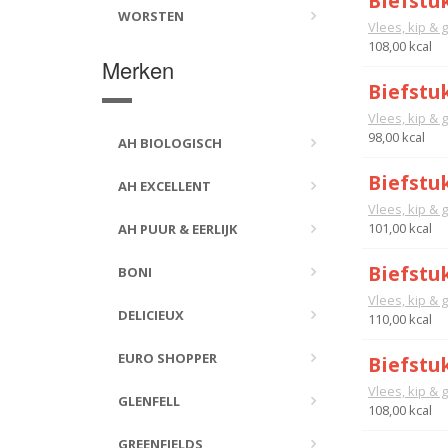
Biefstu
WORSTEN
Vlees, kip & 
108,00 kcal
Merken
Biefstuk
Vlees, kip & 
98,00 kcal
AH BIOLOGISCH
Biefstu
AH EXCELLENT
Vlees, kip & 
101,00 kcal
AH PUUR & EERLIJK
Biefstuk
BONI
Vlees, kip & 
DELICIEUX
110,00 kcal
EURO SHOPPER
Biefstu
Vlees, kip & 
GLENFELL
108,00 kcal
GREENFIELDS