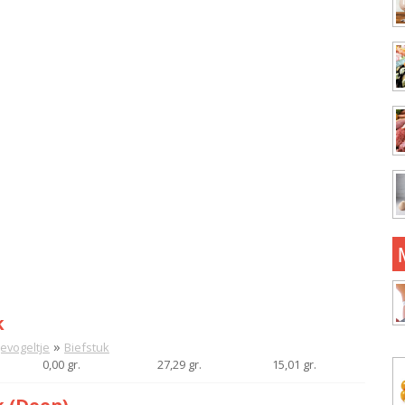
k
»
gevogeltje
Biefstuk
0,00 gr.
27,29 gr.
15,01 gr.