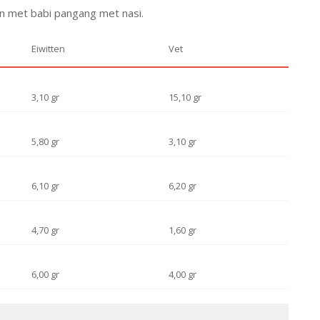
ijn met babi pangang met nasi.
Eiwitten
Vet
3,10 gr
15,10 gr
5,80 gr
3,10 gr
6,10 gr
6,20 gr
4,70 gr
1,60 gr
6,00 gr
4,00 gr