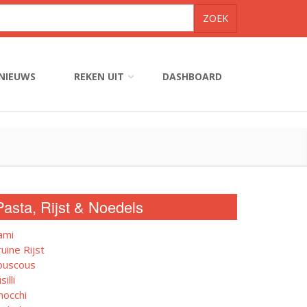
NIEUWS
REKEN UIT
DASHBOARD
Pasta, Rijst & Noedels
ami
uine Rijst
ouscous
silli
nocchi