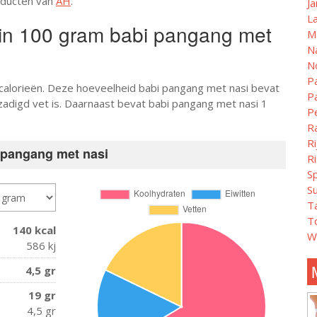
oducten van
AH
.
J
L
r in 100 gram babi pangang met
M
N
N
Pa
ocalorieën. Deze hoeveelheid babi pangang met nasi bevat
P
adigd vet is. Daarnaast bevat babi pangang met nasi 1
P
Ra
Ri
 pangang met nasi
R
S
Su
Ta
To
140 kcal
Wi
586 kj
4,5 gr
19 gr
4,5 gr