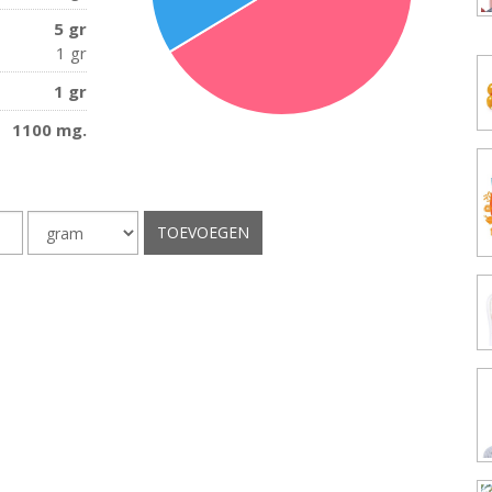
5 gr
1 gr
1 gr
1100 mg.
Opslaan
eelheid
Eenheid
TOEVOEGEN