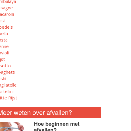
ambalaya
asagne
acaroni
asi
oedels
ella
asta
enne
violi
jst
isotto
paghetti
shi
gliatelle
rtellini
tte Rijst
Meer weten over afvallen?
Hoe beginnen met
afvallen?