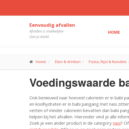
Eenvoudig afvallen
Afvallen is makkelijker
HOME
dan je denkt
Home
Eten & drinken
Pasta, Rijst & Noedels
Voedingswaarde ba
Ook benieuwd naar hoeveel calorieën er in babi pa
en koolhydraten er in babi pangang met nasi zitte
vetten of minder calorieën bevatten dan babi pan
helpen bij het afvallen. Hieronder vind je alle inf
Zoek je een ander product in de category
nasi
? Of