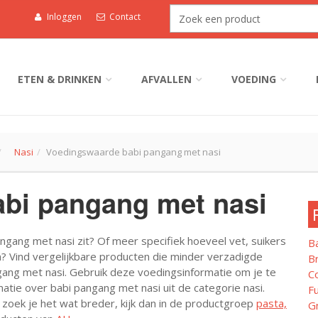
Inloggen
Contact
ETEN & DRINKEN
AFVALLEN
VOEDING
Nasi
Voedingswaarde babi pangang met nasi
bi pangang met nasi
ngang met nasi zit? Of meer specifiek hoeveel vet, suikers
B
n? Vind vergelijkbare producten die minder verzadigde
Br
gang met nasi. Gebruik deze voedingsinformatie om je te
C
ormatie over babi pangang met nasi uit de categorie nasi.
Fu
 zoek je het wat breder, kijk dan in de productgroep
pasta,
G