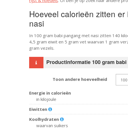
rijst & noedels
. Of ben je op zoek naar andere pr
Hoeveel calorieën zitten e
nasi
In 100 gram babi pangang met nasi zitten 140 kil
4,5 gram eiwit en 5 gram vet waarvan 1 gram verz
gram vezels.
Productinformatie 100 gram babi
Toon andere hoeveelheid
Energie in calorieën
in kilojoule
Eiwitten
Koolhydraten
waarvan suikers