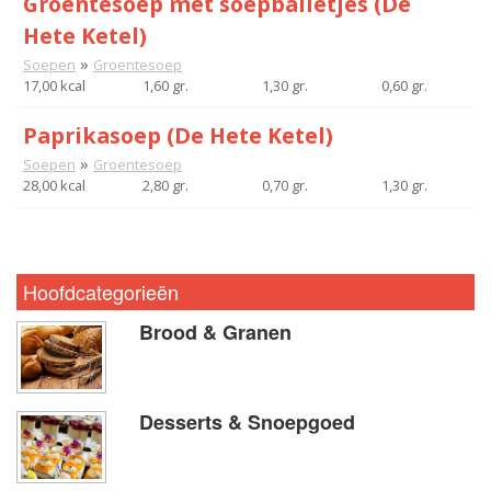
Groentesoep met soepballetjes (De
Hete Ketel)
»
Soepen
Groentesoep
17,00 kcal
1,60 gr.
1,30 gr.
0,60 gr.
Paprikasoep (De Hete Ketel)
»
Soepen
Groentesoep
28,00 kcal
2,80 gr.
0,70 gr.
1,30 gr.
Hoofdcategorieën
Brood & Granen
Desserts & Snoepgoed