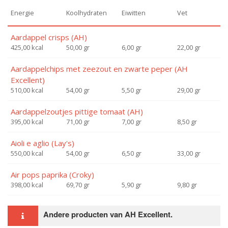
Energie
Koolhydraten
Eiwitten
Vet
Aardappel crisps (AH)
425,00 kcal
50,00 gr
6,00 gr
22,00 gr
Aardappelchips met zeezout en zwarte peper (AH
Excellent)
510,00 kcal
54,00 gr
5,50 gr
29,00 gr
Aardappelzoutjes pittige tomaat (AH)
395,00 kcal
71,00 gr
7,00 gr
8,50 gr
Aioli e aglio (Lay's)
550,00 kcal
54,00 gr
6,50 gr
33,00 gr
Air pops paprika (Croky)
398,00 kcal
69,70 gr
5,90 gr
9,80 gr
Andere producten van AH Excellent.