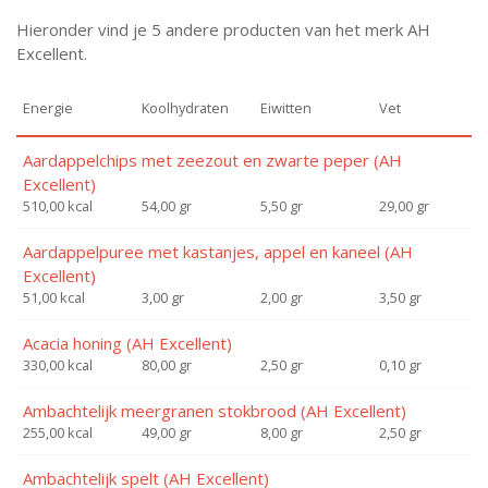
Hieronder vind je 5 andere producten van het merk AH
Excellent.
Energie
Koolhydraten
Eiwitten
Vet
Aardappelchips met zeezout en zwarte peper (AH
Excellent)
510,00 kcal
54,00 gr
5,50 gr
29,00 gr
Aardappelpuree met kastanjes, appel en kaneel (AH
Excellent)
51,00 kcal
3,00 gr
2,00 gr
3,50 gr
Acacia honing (AH Excellent)
330,00 kcal
80,00 gr
2,50 gr
0,10 gr
Ambachtelijk meergranen stokbrood (AH Excellent)
255,00 kcal
49,00 gr
8,00 gr
2,50 gr
Ambachtelijk spelt (AH Excellent)