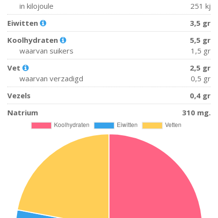
in kilojoule
251 kj
Eiwitten
3,5 gr
Koolhydraten
5,5 gr
waarvan suikers
1,5 gr
Vet
2,5 gr
waarvan verzadigd
0,5 gr
Vezels
0,4 gr
Natrium
310 mg.