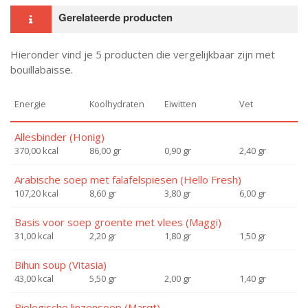
Gerelateerde producten
Hieronder vind je 5 producten die vergelijkbaar zijn met
bouillabaisse.
Energie
Koolhydraten
Eiwitten
Vet
Allesbinder (Honig)
370,00 kcal
86,00 gr
0,90 gr
2,40 gr
Arabische soep met falafelspiesen (Hello Fresh)
107,20 kcal
8,60 gr
3,80 gr
6,00 gr
Basis voor soep groente met vlees (Maggi)
31,00 kcal
2,20 gr
1,80 gr
1,50 gr
Bihun soup (Vitasia)
43,00 kcal
5,50 gr
2,00 gr
1,40 gr
Biologische linzensoep (Marqt)