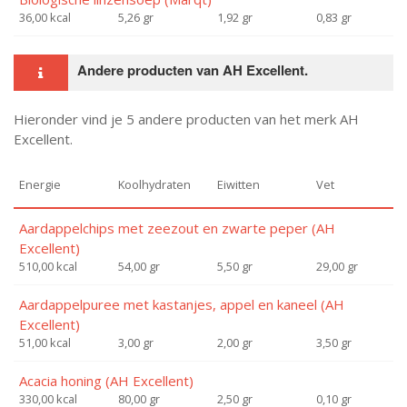
36,00 kcal
5,26 gr
1,92 gr
0,83 gr
Andere producten van AH Excellent.
Hieronder vind je 5 andere producten van het merk AH
Excellent.
Energie
Koolhydraten
Eiwitten
Vet
Aardappelchips met zeezout en zwarte peper (AH
Excellent)
510,00 kcal
54,00 gr
5,50 gr
29,00 gr
Aardappelpuree met kastanjes, appel en kaneel (AH
Excellent)
51,00 kcal
3,00 gr
2,00 gr
3,50 gr
Acacia honing (AH Excellent)
330,00 kcal
80,00 gr
2,50 gr
0,10 gr