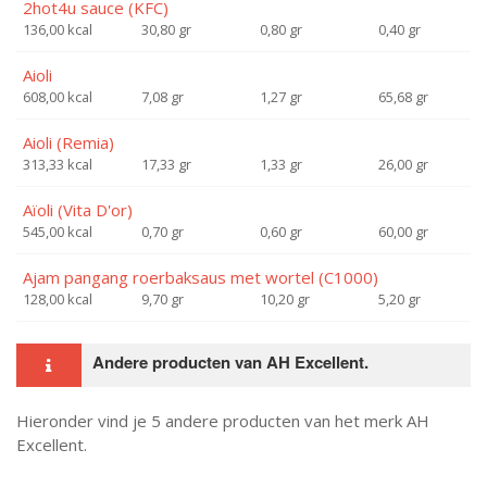
2hot4u sauce (KFC)
136,00 kcal
30,80 gr
0,80 gr
0,40 gr
Aioli
608,00 kcal
7,08 gr
1,27 gr
65,68 gr
Aioli (Remia)
313,33 kcal
17,33 gr
1,33 gr
26,00 gr
Aïoli (Vita D'or)
545,00 kcal
0,70 gr
0,60 gr
60,00 gr
Ajam pangang roerbaksaus met wortel (C1000)
128,00 kcal
9,70 gr
10,20 gr
5,20 gr
Andere producten van AH Excellent.
Hieronder vind je 5 andere producten van het merk AH
Excellent.