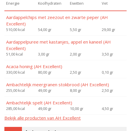
Energie
Koolhydraten
Eiwitten
Vet
Aardappelchips met zeezout en zwarte peper (AH
Excellent)
510,00 kcal
54,00 gr
5,50 gr
29,00 gr
Aardappelpuree met kastanjes, appel en kaneel (AH
Excellent)
51,00 kcal
3,00 gr
2,00 gr
3,50 gr
Acacia honing (AH Excellent)
330,00 kcal
80,00 gr
2,50 gr
0,10 gr
Ambachtelijk meergranen stokbrood (AH Excellent)
255,00 kcal
49,00 gr
8,00 gr
2,50 gr
Ambachtelijk spelt (AH Excellent)
285,00 kcal
49,00 gr
10,00 gr
4,50 gr
Bekijk alle producten van AH Excellent