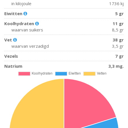
in kilojoule
1736 kj
Eiwitten
5 gr
Koolhydraten
11 gr
waarvan suikers
8,5 gr
Vet
38 gr
waarvan verzadigd
3,5 gr
Vezels
7 gr
Natrium
3,3 mg.