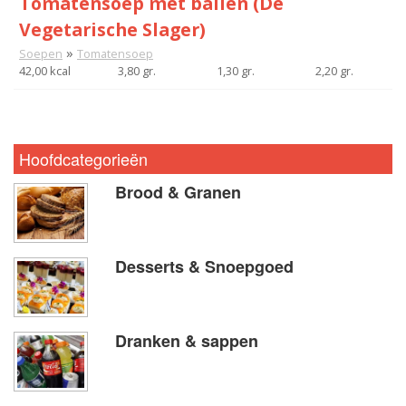
Tomatensoep met ballen (De
Vegetarische Slager)
»
Soepen
Tomatensoep
42,00 kcal
3,80 gr.
1,30 gr.
2,20 gr.
Hoofdcategorieën
Brood & Granen
Desserts & Snoepgoed
Dranken & sappen