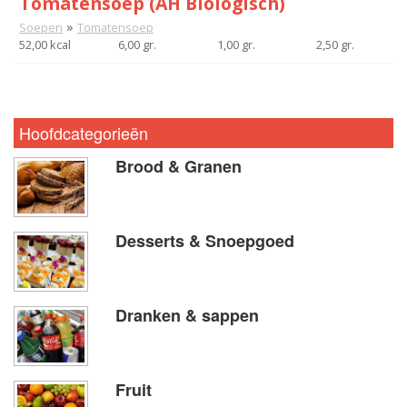
Tomatensoep (AH Biologisch)
»
Soepen
Tomatensoep
52,00 kcal
6,00 gr.
1,00 gr.
2,50 gr.
Hoofdcategorieën
Brood & Granen
Desserts & Snoepgoed
Dranken & sappen
Fruit